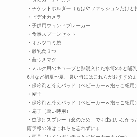
・チケットホルダー（もはやファッションだけど
・ビデオカメラ
・子供用ウィンドブレーカー
・食事スプーンセット
・オムツゴミ袋
・離乳食３つ
・蓋つきマグ
・ミルク用のキューブと熱湯入れた水筒2本と哺
6月など初夏〜夏、暑い時にはこれらがおすすめ↓
・保冷剤と冷えパッド（ベビーカー＆抱っこ紐用
・帽子
・保冷剤と冷えパッド（ベビーカー＆抱っこ紐用
・扇子（暑い時用）
・虫除けスプレー（念のため。でも虫はいなかっ
雨予報の時はこれらを忘れずに↓
・雨具（レインポンチョとベビーカーカバー）