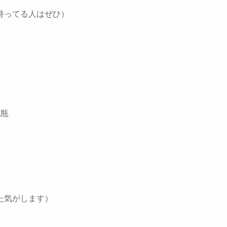
持ってる人はぜひ）
乳瓶
）
）
た気がします）