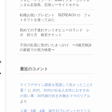
ンタル石垣島、石垣シーサイドホテル
転職お祝いプレゼント BIZREACH の フォ
トギフトを使ってみた
初めての子連れサンリオピューロランド レ
ポ 回り方 格安チケット
子供の乱視に気付いたきっかけ 〜3歳児検診
の家庭での視力検査〜
最近のコメント
ライフデザイン講座を受講して良かったこと3
選！
に
20代、30代の社会人女性におすすめ
の習い事 - 30代旅行好き共働きママのリアル
より
２歳 3歳 4歳 誕生日プレゼントやクリス