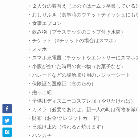
・２人分の着替え（上の子はオムツ卒業している
・おしりふき（食事時のウエットティッシュにも
・食事エプロン
・飲み物（プラスチックのコップ付き水筒）
・チケット（eチケットの場合はスマホ）
・スマホ
・スマホ充電器（チケットやエントリーにスマホ
・小腹が空いた時用の食べ物（お菓子など）
・パレードなどの場所取り用のレジャーシート
・保険証と医療証（念のため）
・抱っこ紐
・子供用ディズニーコスプレ服（やりたければ）
・カメラ（必要であれば。親一人の時は荷物を減
・財布（お金/クレジットカード）
・日焼け止め（晴れると焼けます）
・ハンカチ