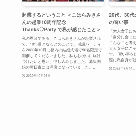
起業するということ ＜こはらみきさ
20代、30
んの起業10周年記念
の習い事
Thanks♡Party で私が感じたこと＞
「大人女子に
「自分に合っ
私の恩師である、こはらみきさんが起業され
こんなこと考え
て、10年目となるとのことで、感謝パーティ
大人女子にこ
を2022年10月に都内の結婚式場で50名限定で
す。 習い事を
開催してくださいました。私もお祝いに駆け
際に私自身が社
つけたいと思い、申し込みしました。募集開
始の翌日夜には満席になっていました。...
2022年9月14日
2022年10月26日