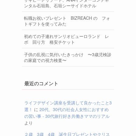
ンタル石垣島、石垣シーサイドホテル
転職お祝いプレゼント BIZREACH の フォ
トギフトを使ってみた
初めての子連れサンリオピューロランド レ
ポ 回り方 格安チケット
子供の乱視に気付いたきっかけ 〜3歳児検診
の家庭での視力検査〜
最近のコメント
ライフデザイン講座を受講して良かったこと3
選！
に
20代、30代の社会人女性におすすめ
の習い事 - 30代旅行好き共働きママのリアル
より
２歳 3歳 4歳 誕生日プレゼントやクリス