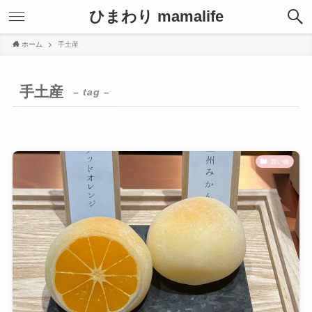
ひまわり mamalife
ホーム
手土産
手土産
– tag –
買い物